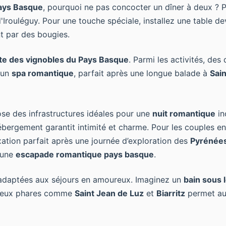
ays Basque
, pourquoi ne pas concocter un dîner à deux ? P
'Irouléguy. Pour une touche spéciale, installez une table d
t par des bougies.
ite des vignobles du Pays Basque
. Parmi les activités, de
 un
spa romantique
, parfait après une longue balade à
Sai
ose des infrastructures idéales pour une
nuit romantique
in
ergement garantit intimité et charme. Pour les couples en
xation parfait après une journée d’exploration des
Pyrénées
 une
escapade romantique pays basque
.
s adaptées aux séjours en amoureux. Imaginez un
bain sous l
 lieux phares comme
Saint Jean de Luz
et
Biarritz
permet aus