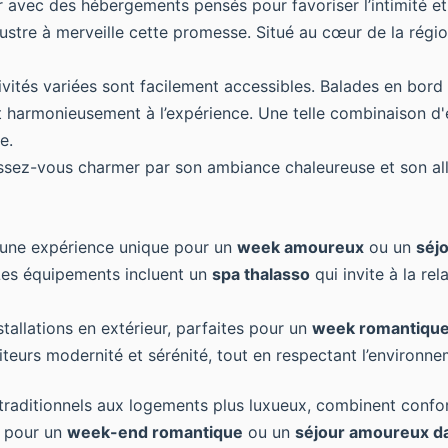
avec des hébergements pensés pour favoriser l’intimité et 
stre à merveille cette promesse. Situé au cœur de la région
tivités variées sont facilement accessibles. Balades en bor
harmonieusement à l’expérience. Une telle combinaison d'é
e.
aissez-vous charmer par son ambiance chaleureuse et son al
e une expérience unique pour un
week amoureux
ou un
séj
Les équipements incluent un
spa thalasso
qui invite à la re
tallations en extérieur, parfaites pour un
week romantiqu
isiteurs modernité et sérénité, tout en respectant l’enviro
 traditionnels aux logements plus luxueux, combinent confo
t pour un
week-end romantique
ou un
séjour amoureux da