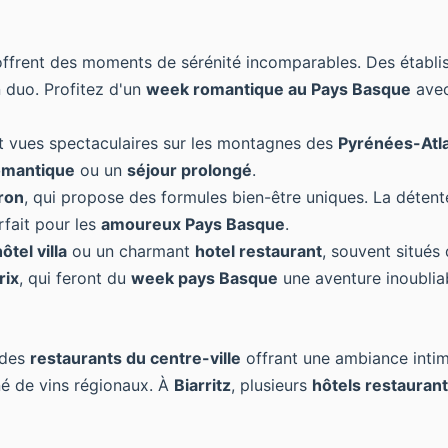
 offrent des moments de sérénité incomparables. Des éta
 duo. Profitez d'un
week romantique au Pays Basque
avec
t vues spectaculaires sur les montagnes des
Pyrénées-Atl
omantique
ou un
séjour prolongé
.
ron
, qui propose des formules bien-être uniques. La déte
rfait pour les
amoureux Pays Basque
.
ôtel villa
ou un charmant
hotel restaurant
, souvent situés
rix
, qui feront du
week pays Basque
une aventure inoublia
 des
restaurants du centre-ville
offrant une ambiance inti
é de vins régionaux. À
Biarritz
, plusieurs
hôtels restauran