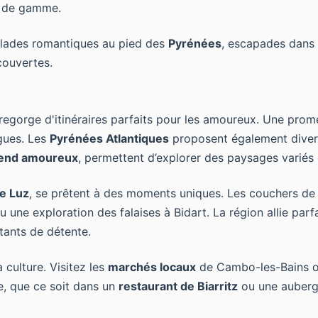
t de gamme.
alades romantiques au pied des
Pyrénées
, escapades dans 
ouvertes.
n regorge d'itinéraires parfaits pour les amoureux. Une pro
gues. Les
Pyrénées Atlantiques
proposent également diver
end amoureux
, permettent d’explorer des paysages variés
de Luz
, se prêtent à des moments uniques. Les couchers de s
une exploration des falaises à Bidart. La région allie parf
tants de détente.
culture. Visitez les
marchés locaux
de Cambo-les-Bains ou
e, que ce soit dans un
restaurant de Biarritz
ou une auberge