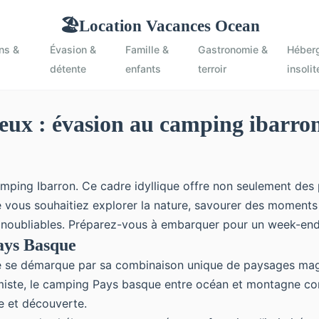
Location Vacances Ocean
🏖
ns &
Évasion &
Famille &
Gastronomie &
Héber
détente
enfants
terroir
insolit
ux : évasion au camping ibarro
ing Ibarron. Ce cadre idyllique offre non seulement des 
ue vous souhaitiez explorer la nature, savourer des moments
 inoubliables. Préparez-vous à embarquer pour un week-e
ays Basque
e se démarque par sa combinaison unique de paysages magn
miste, le
camping Pays basque entre océan et montagne
con
te et découverte.