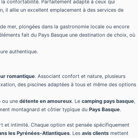
la confortabilité. Parfaitement adapté à ceux qui
, il allie un excellent emplacement à des services de
d de mer, plongées dans la gastronomie locale ou encore
léments fait du Pays Basque une destination de choix, où
lure authentique.
our romantique
. Associant confort et nature, plusieurs
laxation, des piscines adaptées à tous et même des options
e
ou une
détente en amoureux
. Le
camping pays basque
,
nnement montagnard et côtier typique du
Pays Basque
.
rt et intimité. Chaque option est pensée spécifiquement
ns les Pyrénées-Atlantiques
. Les
avis clients
mettent