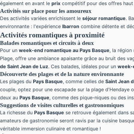
également en avant le
prix
compétitif pour des offres hau
Activités sur place pour les amoureux
Des activités variées enrichissent le
séjour romantique
. B
environnante : l'expérience
Ibarron
combine détente et déc
Activités romantiques à proximité
Balades romantiques et circuits à deux
Pour un
week-end romantique au Pays Basque
, la régio
Plage, offre une ambiance apaisante grâce au bruit des va
de Saint Jean de Luz
. Ces balades, idéales pour un
week-
Découverte des plages et de la nature environnante
Les plages du
Pays Basque
, comme celles de
Saint Jean 
couple, optez pour une escapade sur la plage d'Hendaye ou 
deux au
Pays Basque
, comme des pique-niques ou des ins
Suggestions de visites culturelles et gastronomiques
La richesse du
Pays Basque
se retrouve également dans sa 
amateurs de gastronomie seront ravis par la cuisine basqu
véritable immersion culinaire et romantique !