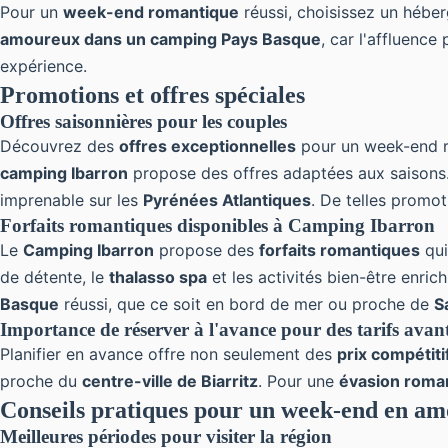
Pour un
week-end romantique
réussi, choisissez un héber
amoureux dans un camping Pays Basque
, car l'affluenc
expérience.
Promotions et offres spéciales
Offres saisonnières pour les couples
Découvrez des
offres exceptionnelles
pour un week-end 
camping Ibarron
propose des offres adaptées aux saisons.
imprenable sur les
Pyrénées Atlantiques
. De telles promo
Forfaits romantiques disponibles à Camping Ibarron
Le
Camping Ibarron
propose des
forfaits romantiques
qui
de détente, le
thalasso spa
et les activités bien-être enri
Basque
réussi, que ce soit en bord de mer ou proche de
S
Importance de réserver à l'avance pour des tarifs ava
Planifier en avance offre non seulement des
prix compétiti
proche du
centre-ville de Biarritz
. Pour une
évasion roma
Conseils pratiques pour un week-end en a
Meilleures périodes pour visiter la région