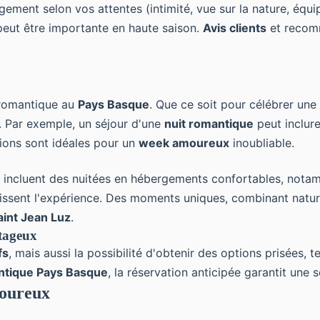
gement selon vos attentes (intimité, vue sur la nature, équ
e peut être importante en haute saison.
Avis clients
et recomm
romantique au
Pays Basque
. Que ce soit pour célébrer une
 Par exemple, un séjour d'une
nuit romantique
peut inclur
tions sont idéales pour un
week amoureux
inoubliable.
 incluent des nuitées en hébergements confortables, not
chissent l'expérience. Des moments uniques, combinant natur
aint Jean Luz
.
ntageux
fs
, mais aussi la possibilité d'obtenir des options prisées, 
ntique Pays Basque
, la réservation anticipée garantit une
moureux