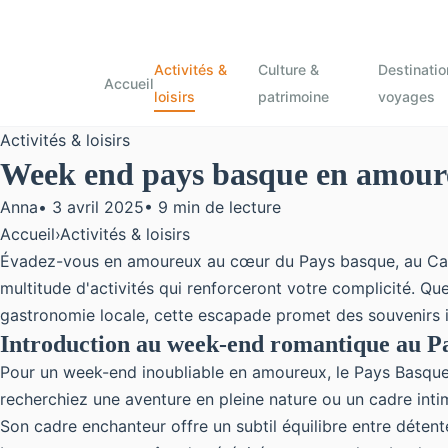
Activités &
Culture &
Destinatio
Accueil
loisirs
patrimoine
voyages
Activités & loisirs
Week end pays basque en amoure
Anna
•
3 avril 2025
•
9 min de lecture
Accueil
›
Activités & loisirs
Évadez-vous en amoureux au cœur du Pays basque, au Camp
multitude d'activités qui renforceront votre complicité. Q
gastronomie locale, cette escapade promet des souvenirs
Introduction au week-end romantique au P
Pour un week-end inoubliable en amoureux, le Pays Basqu
recherchiez une aventure
en pleine nature ou un cadre inti
Son cadre enchanteur offre un subtil équilibre entre déten