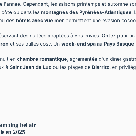
 l'année. Cependant, les saisons printemps et automne so
a côte ou dans les
montagnes des Pyrénées-Atlantiques
. 
ou des
hôtels avec vue mer
permettent une évasion cocoo
éservant des nuitées adaptées à vos envies. Optez pour u
rron
et ses bulles cosy. Un
week-end spa au Pays Basque
 nuit en
chambre romantique
, agrémentée d'un dîner gas
ux à
Saint Jean de Luz
ou les plages de
Biarritz
, en privil
camping bel air
ale en 2025