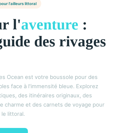
ur l'ailleurs littoral
r l'
aventure
:
guide des rivages
es Ocean est votre boussole pour des
es face à l'immensité bleue. Explorez
iques, des itinéraires originaux, des
 charme et des carnets de voyage pour
e littoral.