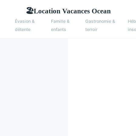
Location Vacances Ocean
🏖
Évasion &
Famille &
Gastronomie &
Héb
détente
enfants
terroir
inso