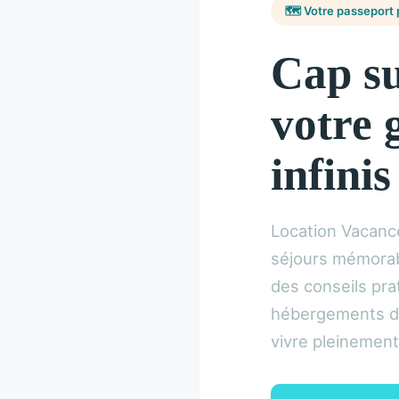
🗺️ Votre passeport po
Cap su
votre 
infinis
Location Vacanc
séjours mémorabl
des conseils prat
hébergements de
vivre pleinement l