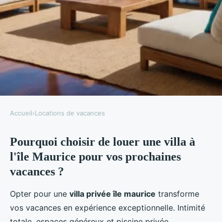
Accueil
›
Locations de vacances
LOCATIONS DE VACANCES
Pourquoi choisir de louer une villa à
Louer une villa à l’Île maurice :
l'île Maurice pour vos prochaines
conseils pratiques
vacances ?
Thomas
•
04/02/2026
•
19 min de lecture
Opter pour une
villa privée île maurice
transforme
vos vacances en expérience exceptionnelle. Intimité
totale, espaces généreux et piscine privée