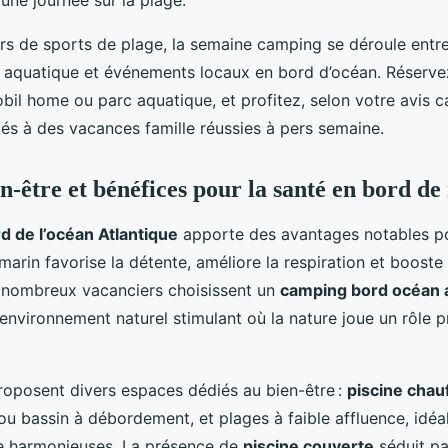
une journée sur la plage.
rs de sports de plage, la semaine camping se déroule entre
ss aquatique et événements locaux en bord d’océan. Réser
bil home ou parc aquatique, et profitez, selon votre avis 
és à des vacances famille réussies à pers semaine.
en-être et bénéfices pour la santé en bord d
d de l’océan Atlantique
apporte des avantages notables po
 marin favorise la détente, améliore la respiration et booste
 nombreux vacanciers choisissent un
camping bord océan a
 environnement naturel stimulant où la nature joue un rôle p
oposent divers espaces dédiés au bien-être :
piscine chau
 ou bassin à débordement, et plages à faible affluence, idé
e harmonieuses. La présence de
piscine couverte
séduit pa