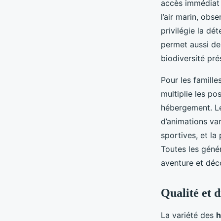
accès immédiat 
l’air marin, obs
privilégie la dé
permet aussi de
biodiversité pr
Pour les famill
multiplie les po
hébergement. Les
d’animations var
sportives, et l
Toutes les génér
aventure et dé
Qualité et 
La variété des
h