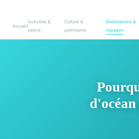
Activités &
Culture &
Destinations &
Accueil
loisirs
patrimoine
voyages
Pourqu
d'océan