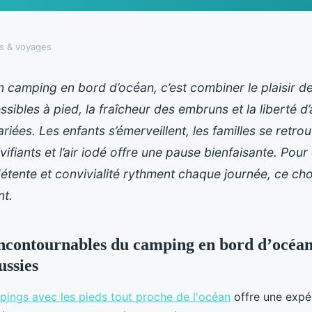
ns & voyages
n camping en bord d’océan, c’est combiner le plaisir d
sibles à pied, la fraîcheur des embruns et la liberté d’
riées. Les enfants s’émerveillent, les familles se retro
ifiants et l’air iodé offre une pause bienfaisante. Pou
détente et convivialité rythment chaque journée, ce ch
nt.
ncontournables du camping en bord d’océan
ussies
ings avec les pieds tout proche de l'océan
offre une expér