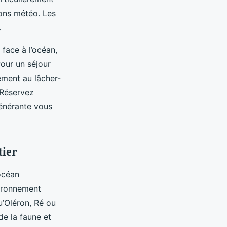
ions météo. Les
.
face à l’océan,
Pour un séjour
ement au lâcher-
 Réservez
énérante vous
tier
océan
vironnement
u’Oléron, Ré ou
de la faune et