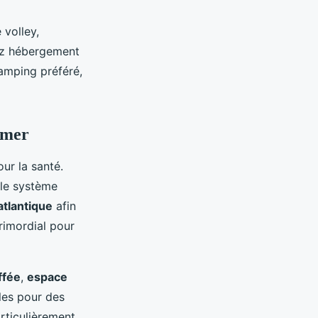
 volley,
vez hébergement
camping préféré,
e mer
ur la santé.
 le système
tlantique
afin
rimordial pour
ffée
,
espace
ales pour des
rticulièrement