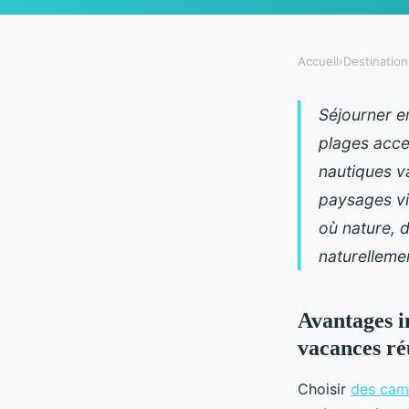
Accueil
›
Destinatio
Séjourner e
plages acces
nautiques va
paysages viv
où nature, 
naturelleme
Avantages i
vacances ré
Choisir
des camp