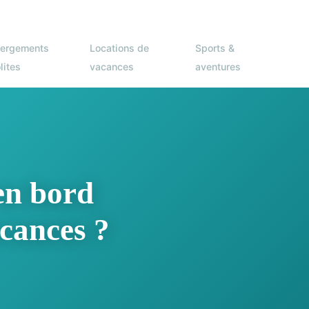
ergements
Locations de
Sports &
lites
vacances
aventures
en bord
cances ?