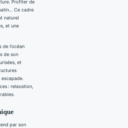
ure. Profiter de
 matin… Ce cadre
nt naturel
s, et une
s de l’océan
as de son
risées, et
tructures
e escapade.
es : relaxation,
rables.
nique
rend par son