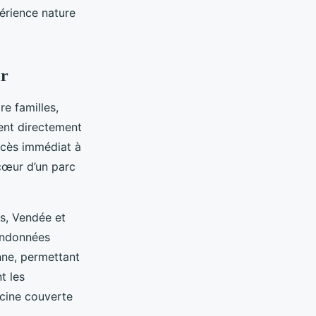
érience nature
ir
re familles,
uent directement
ccès immédiat à
 cœur d’un parc
s, Vendée et
randonnées
nne, permettant
t les
scine couverte