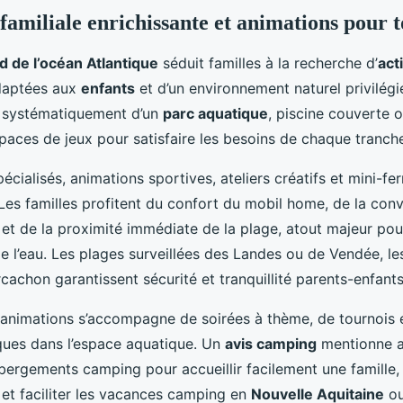
familiale enrichissante et animations pour t
 de l’océan Atlantique
séduit familles à la recherche d’
act
adaptées aux
enfants
et d’un environnement naturel privilég
i systématiquement d’un
parc aquatique
, piscine couverte o
paces de jeux pour satisfaire les besoins de chaque tranche
écialisés, animations sportives, ateliers créatifs et mini-f
 Les familles profitent du confort du mobil home, de la conv
et de la proximité immédiate de la plage, atout majeur pour
de l’eau. Les plages surveillées des Landes ou de Vendée, l
rcachon garantissent sécurité et tranquillité parents-enfants
 animations s’accompagne de soirées à thème, de tournois e
ques dans l’espace aquatique. Un
avis camping
mentionne au
ebergements camping pour accueillir facilement une famille, 
 et faciliter les vacances camping en
Nouvelle Aquitaine
o