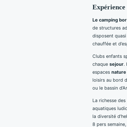
Expérience 
Le camping bord
de structures 
disposent quas
chauffée et d’es
Clubs enfants sp
chaque
sejour
.
espaces
nature
loisirs au bord 
ou le bassin d’A
La richesse des
aquatiques ludi
la diversité d’h
8 pers semaine,