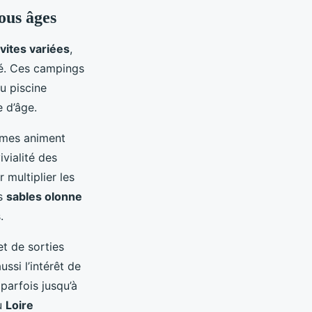
ous âges
ivites variées
,
ié. Ces campings
u piscine
 d’âge.
ermes animent
ivialité des
 multiplier les
es
sables olonne
.
t de sorties
ssi l’intérêt de
parfois jusqu’à
u
Loire