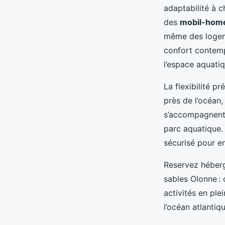
adaptabilité à 
des
mobil-hom
même des logem
confort contemp
l’espace aquatiq
La flexibilité p
près de l’océan
s’accompagnent 
parc aquatique.
sécurisé pour en
Reservez héberg
sables Olonne :
activités en pl
l’océan atlantiq