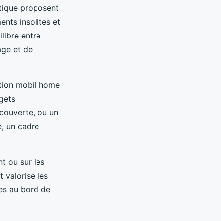
ntique proposent
nts insolites et
libre entre
age et de
cation mobil home
gets
 couverte, ou un
e, un cadre
t ou sur les
 valorise les
les au bord de