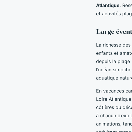
Atlantique
. Rés
et activités pla
Large éventa
La richesse des 
enfants et amat
depuis la plage
l’océan simplifi
aquatique nature
En vacances cam
Loire Atlantique
côtières ou déc
à chacun d’explo
animations, tan