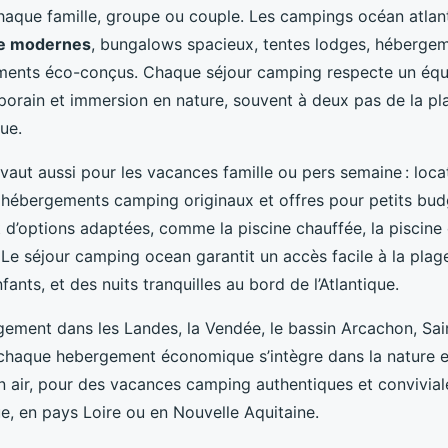
chaque famille, groupe ou couple. Les campings océan atla
e modernes
, bungalows spacieux, tentes lodges, hébergeme
ents éco-conçus. Chaque séjour camping respecte un équi
orain et immersion en nature, souvent à deux pas de la pl
ue.
révaut aussi pour les vacances famille ou pers semaine : lo
, hébergements camping originaux et offres pour petits bud
d’options adaptées, comme la piscine chauffée, la piscine
 Le séjour camping ocean garantit un accès facile à la plag
fants, et des nuits tranquilles au bord de l’Atlantique.
ement dans les Landes, la Vendée, le bassin Arcachon, Sain
 chaque hebergement économique s’intègre dans la nature et
ein air, pour des vacances camping authentiques et convivia
ue, en pays Loire ou en Nouvelle Aquitaine.