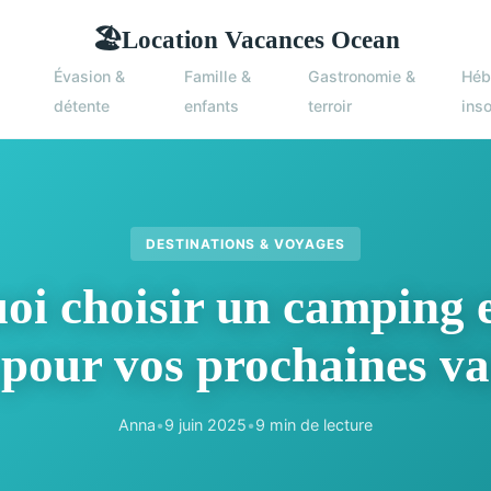
Location Vacances Ocean
🏖
Évasion &
Famille &
Gastronomie &
Héb
détente
enfants
terroir
inso
DESTINATIONS & VOYAGES
oi choisir un camping 
 pour vos prochaines va
Anna
•
9 juin 2025
•
9 min de lecture