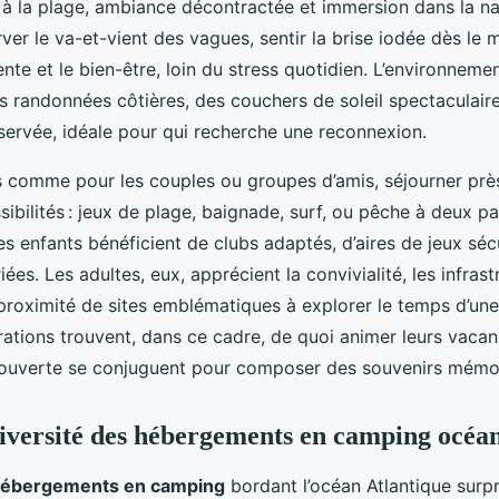
à la plage, ambiance décontractée et immersion dans la nat
erver
le va-et-vient des vagues, sentir la brise iodée dès le
tente et le bien-être, loin du stress quotidien. L’environneme
s randonnées côtières, des couchers de soleil spectaculaire
éservée, idéale pour qui recherche une reconnexion.
es comme pour les couples ou groupes d’amis, séjourner prè
ssibilités : jeux de plage, baignade, surf, ou pêche à deux p
 enfants bénéficient de clubs adaptés, d’aires de jeux sécu
iées. Les adultes, eux, apprécient la convivialité, les infras
a proximité de sites emblématiques à explorer le temps d’un
ations trouvent, dans ce cadre, de quoi animer leurs vacanc
couverte se conjuguent pour composer des souvenirs mémo
diversité des hébergements en camping océa
ébergements en camping
bordant l’océan Atlantique surp