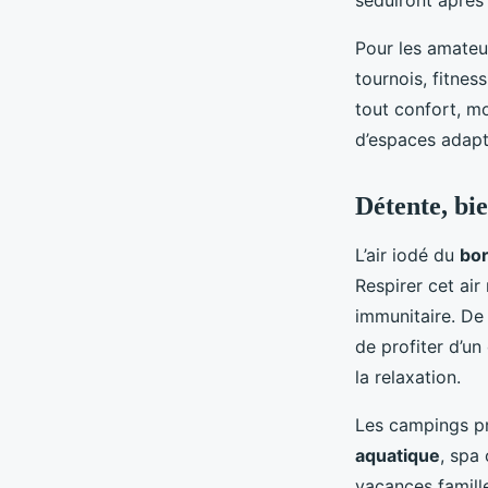
séduiront après 
Pour les amateu
tournois, fitne
tout confort, mo
d’espaces adapt
Détente, bi
L’air iodé du
bor
Respirer cet air
immunitaire. De
de profiter d’un
la relaxation.
Les campings pr
aquatique
, spa
vacances famill