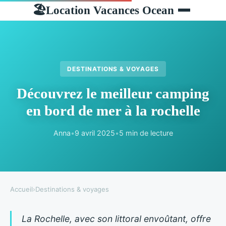
Location Vacances Ocean
🏖
DESTINATIONS & VOYAGES
Découvrez le meilleur camping
en bord de mer à la rochelle
Anna
•
9 avril 2025
•
5 min de lecture
Accueil
›
Destinations & voyages
La Rochelle, avec son littoral envoûtant, offre